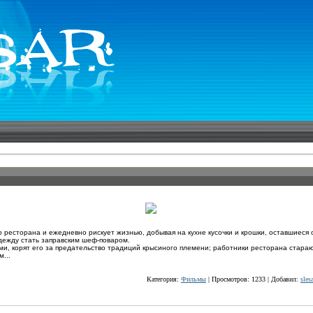
 ресторана и ежедневно рискует жизнью, добывая на кухне кусочки и крошки, оставшиеся 
дежду стать заправским шеф-поваром.
и, корят его за предательство традиций крысиного племени; работники ресторана стараю
...
Категория:
Фильмы
| Просмотров: 1233 | Добавил:
sles