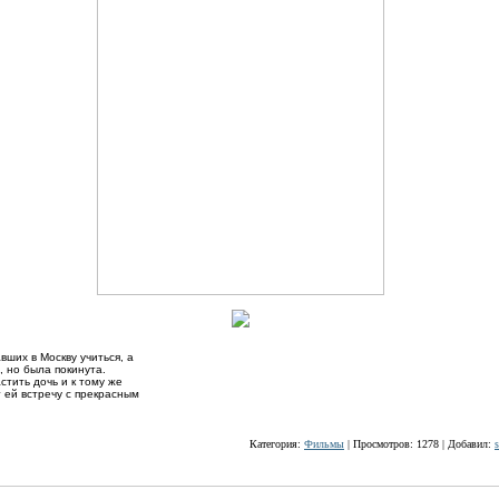
ших в Москву учиться, а
, но была покинута.
стить дочь и к тому же
 ей встречу с прекрасным
Категория:
Фильмы
| Просмотров: 1278 | Добавил:
s