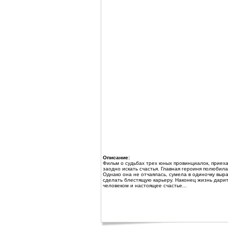
Описание:
Фильм о судьбах трех юных провинциалок, приехав
заодно искать счастья. Главная героиня полюбила
Однако она не отчаялась, сумела в одиночку выра
сделать блестящую карьеру. Наконец жизнь дарит
человеком и настоящее счастье...