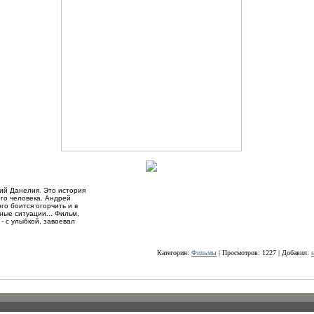
гий Данелия. Это история
ого человека. Андрей
го боится огорчить и в
ные ситуации... Фильм,
 - с улыбкой, завоевал
Категория:
Фильмы
| Просмотров: 1227 | Добавил:
s