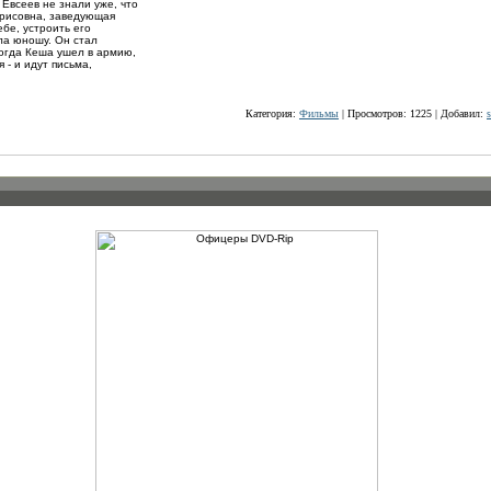
Евсеев не знали уже, что
орисовна, заведующая
бе, устроить его
ла юношу. Он стал
Когда Кеша ушел в армию,
 - и идут письма,
Категория:
Фильмы
| Просмотров: 1225 | Добавил:
s