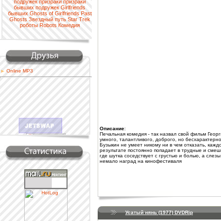
подружек
призраки
призраки
бывших подружек
Girlfriends
бывших
Ghosts of Girlfriends Past
Ghosts
Звездный путь
Star Trek
роботы
Robots
Комедия
Online MP3
Описание
:
Печальная комедия - так назвал свой фильм Геор
умного, талантливого, доброго, но бесхарактерн
Бузыкин не умеет никому ни в чем отказать, каждо
результате постоянно попадает в трудные и смеш
где шутка соседствует с грустью и болью, а слезы
немало наград на кинофестиваля
Наша кнопка
Усатый нянь (1977) DVDRip