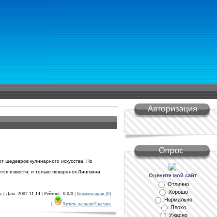
от шедевров кулинарного искусства. Но
тся извести; и только поваренок Лингвини
Оцените мой сайт
Отлично
Хорошо
ar
| Дата: 2007-11-14 | Рейтинг: 0.0/0 |
Комментарии (0)
Нормально
|
Читать дальше/Скачать
Плохо
Ужасно