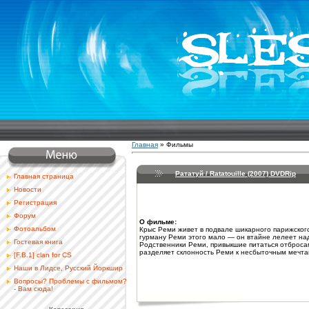
Главная
»
Фильмы
Рататуй / Ratatouille (2007) DVDRip
Главная страница
Новости
Регистрация
Форум
О фильме:
Фотоальбом
Крыс Реми живет в подвале шикарного парижского
гурману Реми этого мало — он втайне лелеет на
Гостевая книга
Родственники Реми, привыкшие питаться отбросам
разделяет склонность Реми к несбыточным мечтам
[F.B.1] clan for CS
Наши в Лидсе, Русский Йоркшир
Вопросы? Проблемы с фильмом?
- Вам сюда!