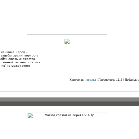
к женщине. Герои -
 судьбы, хранят верность
ройти сквозь множество
ственной, но они остались
ник" не может этого
Категория:
Фильмы
| Просмотров: 1219 | Добавил:
s