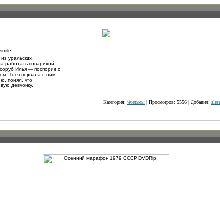
 из уральских
ла работать поварихой
соруб Илья — поспорил с
том, Тося порвала с ним
ю, понял, что
вую девчонку.
Категория:
Фильмы
| Просмотров: 5556 | Добавил:
sles