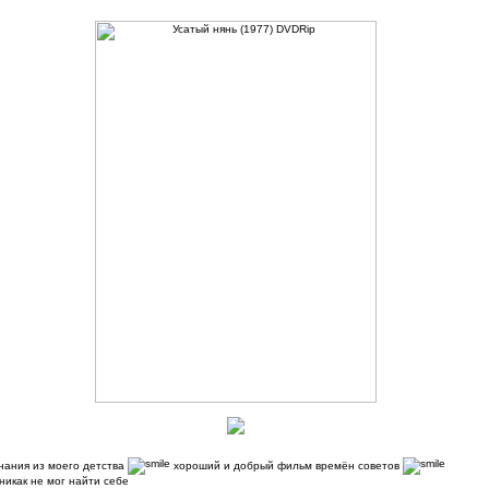
нания из моего детства
хороший и добрый фильм времён советов
никак не мог найти себе