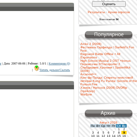
·
Результаты
Архив опросов
Всего ответов:
54
Arcko 2 (2008)
Фестиваль Гарфилда / Garfield’s Fun
Fest
Ragnarok Battle Offline + All
Expansions
High School Musical 2 OST +bonus
ar
| Дата: 2007-06-06 | Рейтинг: 5.0/1 |
Комментарии (0)
Перевозчик 2/Transporter 2
Спайдервик: Хроники / SpiderWick
|
Читать дальше/Скачать
(2008)
Arcanoid++
Кунг-фу Панда: Секреты неистовой
пятерки Kung Fu Panda: Secrets of the
Furious Five
Хэнкок / Hancock (2008) DVDRip
(трейлер)
War§ow
Август 2026
Пн
Вт
Ср
Чт
Пт
Сб
Вс
1
2
3
4
5
6
7
8
9
10
11
12
13
14
15
16