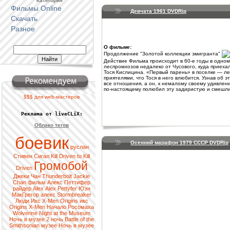
Категория
Фильмы Online
Девчата 1961 DVDRip
Скачать
Разное
О фильме:
Продолжение "Золотой коллекции эмигранта"
Действие Фильма происходит в 60-е годы в одном
леспромхозов недалеко от Чусового, куда приеха
Тося Кислицина. «Первый парень» в поселке — ле
приятелями, что Тося в него влюбится. Узнав об э
все отношения, а он, к немалому своему удивлени
по-настоящему полюбил эту задиристую и смешли
$$$ для web-мастеров
Реклама от liveCLiX:
Облако тегов
боевик
Осенний марафон 1979 СССР DVDRip
руслан
Стивен Сигал
Kill
Driven to Kill
Громобой
Driven
Джеки Чан
Thunderbolt
Jackie
Chan
фильм
Алекс Петтифер
райдер
Alex
Alex Pettyfer
Юэн
МакГрегор
алекс
Stormbreaker
Люди Икс
X-Men Origins
икс
Origins
X-Men
Начало
Росомаха
Wolverine
Night at the Museum
Ночь в музее 2
ночь
Battle of the
Smithsonian
музее
Ночь в музее