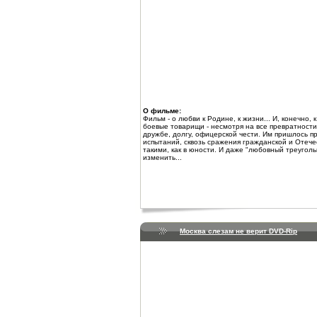
О фильме:
Фильм - о любви к Родине, к жизни... И, конечно, 
боевые товарищи - несмотря на все превратности
дружбе, долгу, офицерской чести. Им пришлось п
испытаний, сквозь сражения гражданской и Отече
такими, как в юности. И даже "любовный треуголь
изменить...
Москва слезам не верит DVD-Rip