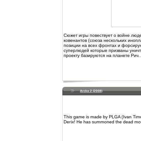
Сюжет игры повествует о войне люд
ковенантов (союза нескольких инопл
позиции на всех фронтах и форсиру
суперлюдей которые призваны уничт
проекту базируются на планете Рич..
Arcko 2 (2008)
This game is made by PLGA (Ivan Timof
Derix! He has summoned the dead mons