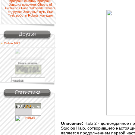
призраки
бывших
призраки
бывших подружек
Ghosts of
Girlfriends Past
Girlfriends
Ghosts
подружек
Звездный путь
Star
Trek
роботы
Robots
Комедия
Online MP3
Наша кнопка
Проверить аттестат
Описание:
Halo 2 - долгожданное п
Studios Halo, сотворившего настоящ
является продолжением первой части