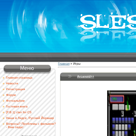
Главная
»
Игры
Arcanoid++
Главная страница
Новости
Регистрация
Форум
Фотоальбом
Гостевая книга
[F.B.1] clan for CS
Наши в Лидсе, Русский Йоркшир
Вопросы? Проблемы с фильмом?
- Вам сюда!