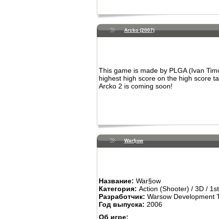
Arcko (2007)
This game is made by PLGA (Ivan Timof
highest high score on the high score ta
Arcko 2 is coming soon!
War§ow
Название:
War§ow
Категория:
Action (Shooter) / 3D / 1s
Разработчик:
Warsow Development 
Год выпуска:
2006
Об игре: