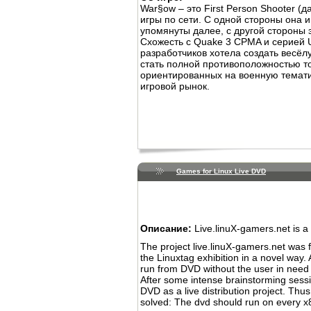
War§ow – это First Person Shooter (
игры по сети. С одной стороны она 
упомянуты далее, с другой стороны 
Схожесть с Quake 3 CPMA и серией 
разработчиков хотела создать весёл
стать полной противоположностью т
ориентированных на военную темати
игровой рынок.
Games for Linux Live DVD
Описание:
Live.linuX-gamers.net is a L
The project live.linuX-gamers.net was 
the Linuxtag exhibition in a novel way.
run from DVD without the user in need
After some intense brainstorming sessi
DVD as a live distribution project. Thus
solved: The dvd should run on every x