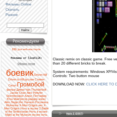
Категория
Фильмы Online
Скачать
Разное
$$$ для web-мастеров
Реклама от liveCLiX:
Classic remix on classic game. Free v
than 20 different bricks to break.
Облако тегов
боевик
System requirements: Windows XP/Vis
Driven
Kill
Controls: Two button mouse
Driven to Kill
руслан
Стивен
Громобой
DOWNLOAD NOW:
CLICK HERE TO
Сигал
фильм
Джеки Чан
Thunderbolt
Jackie Chan
Alex Pettyfer
Stormbreaker
Алекс Петтифер
Юэн МакГрегор
райдер
алекс
Alex
Люди Икс
Начало
Росомаха
Wolverine
X-Men
Origins
икс
X-
Men Origins
Ночь в музее 2
Battle
of the Smithsonian
Ночь в музее
Halo 2 (2007)
Night at the Museum
музее
ночь