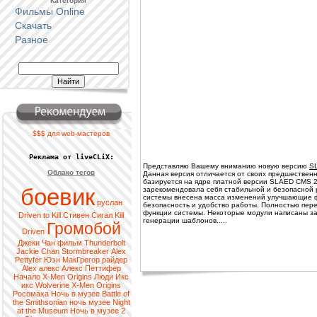
Категория
Фильмы Online
Скачать
Разное
$$$ для web-мастеров
Реклама от liveCLiX:
Представляю Вашему вниманию новую версию
SL
Облако тегов
Данная версия отличается от своих предшественн
базируется на ядре платной версии SLAED CMS 2.
боевик
зарекомендовала себя стабильной и безопасной 
системы внесена масса изменений улучшающие ф
руслан
безопасность и удобство работы. Полностью пер
функции системы. Некоторые модули написаны за
Driven to Kill
Стивен Сигал
Kill
генерации шаблонов.....
Громобой
Driven
Джеки Чан
фильм
Thunderbolt
Jackie Chan
Stormbreaker
Alex
Pettyfer
Юэн МакГрегор
райдер
Alex
алекс
Алекс Петтифер
Начало
X-Men
Origins
Люди Икс
икс
Wolverine
X-Men Origins
Росомаха
Ночь в музее
Battle of
the Smithsonian
ночь
музее
Night
at the Museum
Ночь в музее 2