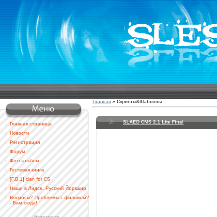
Главная
»
Скрипты&Шаблоны
SLAED CMS 2.1 Lite Final
Главная страница
Новости
Регистрация
Форум
Фотоальбом
Гостевая книга
[F.B.1] clan for CS
Наши в Лидсе, Русский Йоркшир
Вопросы? Проблемы с фильмом?
- Вам сюда!