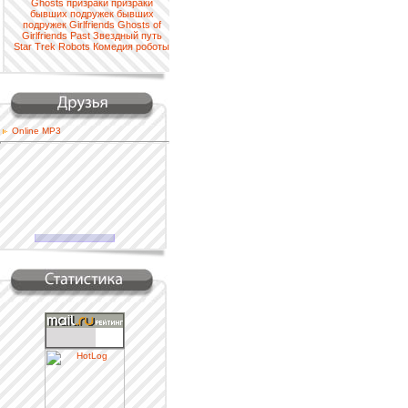
Ghosts
призраки
призраки
бывших подружек
бывших
подружек
Girlfriends
Ghosts of
Girlfriends Past
Звездный путь
Star Trek
Robots
Комедия
роботы
Online MP3
Наша кнопка