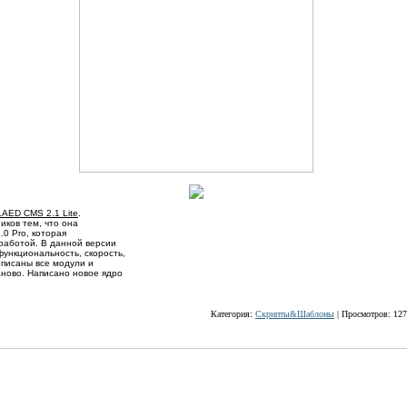
AED CMS 2.1 Lite
.
иков тем, что она
0 Pro, которая
работой. В данной версии
ункциональность, скорость,
еписаны все модули и
ново. Написано новое ядро
Категория:
Скрипты&Шаблоны
| Просмотров: 127