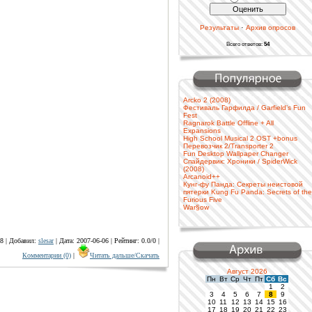
·
Результаты
Архив опросов
Всего ответов:
54
Arcko 2 (2008)
Фестиваль Гарфилда / Garfield’s Fun
Fest
Ragnarok Battle Offline + All
Expansions
High School Musical 2 OST +bonus
Перевозчик 2/Transporter 2
Fun Desktop Wallpaper Changer
Спайдервик: Хроники / SpiderWick
(2008)
Arcanoid++
Кунг-фу Панда: Секреты неистовой
пятерки Kung Fu Panda: Secrets of the
Furious Five
War§ow
8 | Добавил:
slesar
| Дата: 2007-06-06 | Рейтинг: 0.0/0 |
Комментарии (0)
|
Читать дальше/Скачать
Август 2026
Пн
Вт
Ср
Чт
Пт
Сб
Вс
1
2
3
4
5
6
7
8
9
10
11
12
13
14
15
16
17
18
19
20
21
22
23