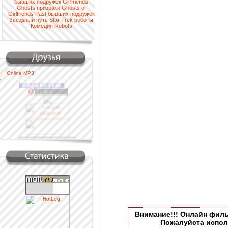
бывших подружек
Girlfriends
Ghosts
призраки
Ghosts of
Girlfriends Past
бывших
подружек
Звездный путь
Star Trek
роботы
Комедия
Robots
Online MP3
Наша кнопка
Проверить аттестат
Внимание!!! Онлайн фил
Пожалуйста испо