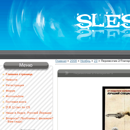
Главная
»
2008
»
Ноябрь
»
23
» Перевозчик 2/Transpo
Перевозчик 2/Transporter 2
Главная страница
Новости
Регистрация
Форум
Фотоальбом
Гостевая книга
[F.B.1] clan for CS
Наши в Лидсе, Русский Йоркшир
Вопросы? Проблемы с фильмом?
- Вам сюда!