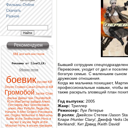
Категория
Фильмы Online
Скачать
Разное
$$$ для web-мастеров
Реклама от liveCLiX:
Бывший сотрудник спецподразделени
Перевозчик, уходит от дел и поселя
Облако тегов
богатую семью. С маленьким сыном 
боевик
дружеские отношения.
руслан
Kill
Когда же мальчика похищают, Мартин
Driven
Стивен Сигал
Driven to Kill
профессиональные навыки, чтобы вер
Громобой
также раскрыть зловещий план пох
Jackie Chan
фильм
Джеки Чан
Thunderbolt
Год выпуска:
2005
Юэн МакГрегор
райдер
Алекс
Петтифер
Alex
Stormbreaker
Жанр:
Триллер
алекс
Alex Pettyfer
Люди Икс
Режиссер:
Луи Летерье
Начало
X-Men Origins
Росомаха
В ролях
: Джейсон Стетем /Jason Sta
икс
Origins
Wolverine
X-Men
ночь
Battle of the Smithsonian
Ночь в
Клари /Hunter Clary/, Джефф Чейз /J
музее 2
музее
Night at the
Berléand/, Кит Дэвид /Keith David/
Museum
Ночь в музее
призраки